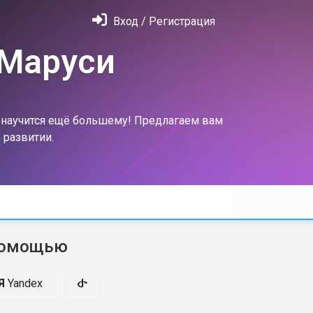
Вход / Регистрация
 Маруси
м научится ещё большему! Предлагаем вам
 развитии.
помощью
Я
Yandex